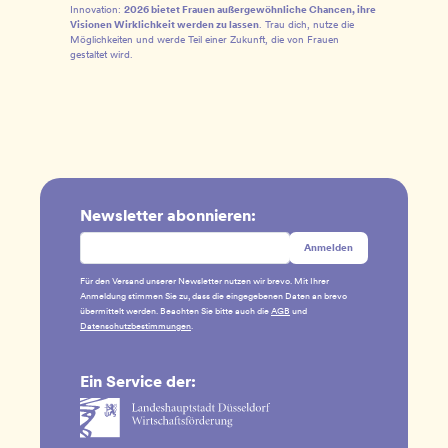
Innovation:
2026 bietet Frauen außergewöhnliche Chancen, ihre
Visionen Wirklichkeit werden zu lassen
. Trau dich, nutze die
Möglichkeiten und werde Teil einer Zukunft, die von Frauen
gestaltet wird.
Newsletter abonnieren:
Für den Versand unserer Newsletter nutzen wir brevo. Mit Ihrer
Anmeldung stimmen Sie zu, dass die eingegebenen Daten an brevo
übermittelt werden. Beachten Sie bitte auch die
AGB
und
Datenschutzbestimmungen
.
Ein Service der: