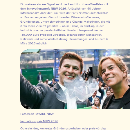
Ein weiteres starkes Signal setzt das Land Nordrhein-Westfalen mit
dem
Innovationspreis NRW 2026
. Anlässlich von 50 Jahren
Internationales Jahr der Frau wird der Preis erstmals ausschließlich
an Frauen vergeben. Gesucht werden Wissenschaftlerinnen,
Gründerinnen, Unternehmerinnen und Change-Makerinnen, die mit
ihren Ideen Zukunft gestalten – ob im Labor, im Start-up, in der
Industrie oder im gesellschaftlichen Kontext. Insgesamt werden
135.000 Euro Preisgeld vergeben, ergänzt durch Sichtbarkeit,
Netzwerk und echte Wertschätzung. Bewerbungen sind bis zum 6.
März 2026 möglich.
Fotocredit: MWIKE NRW
Innovationspreis NRW 2026
Ob erste Idee, konkretes Gründungsvorhaben oder preiswürdige