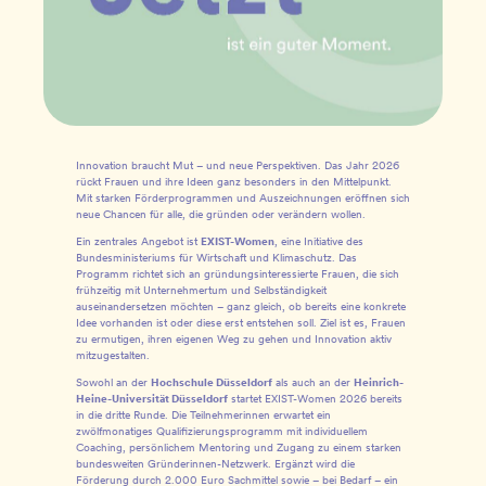
Innovation braucht Mut – und neue Perspektiven. Das Jahr 2026
rückt Frauen und ihre Ideen ganz besonders in den Mittelpunkt.
Mit starken Förderprogrammen und Auszeichnungen eröffnen sich
neue Chancen für alle, die gründen oder verändern wollen.
Ein zentrales Angebot ist
EXIST-Women
, eine Initiative des
Bundesministeriums für Wirtschaft und Klimaschutz. Das
Programm richtet sich an gründungsinteressierte Frauen, die sich
frühzeitig mit Unternehmertum und Selbständigkeit
auseinandersetzen möchten – ganz gleich, ob bereits eine konkrete
Idee vorhanden ist oder diese erst entstehen soll. Ziel ist es, Frauen
zu ermutigen, ihren eigenen Weg zu gehen und Innovation aktiv
mitzugestalten.
Sowohl an der
Hochschule Düsseldorf
als auch an der
Heinrich-
Heine-Universität Düsseldorf
startet EXIST-Women 2026 bereits
in die dritte Runde. Die Teilnehmerinnen erwartet ein
zwölfmonatiges Qualifizierungsprogramm mit individuellem
Coaching, persönlichem Mentoring und Zugang zu einem starken
bundesweiten Gründerinnen-Netzwerk. Ergänzt wird die
Förderung durch 2.000 Euro Sachmittel sowie – bei Bedarf – ein